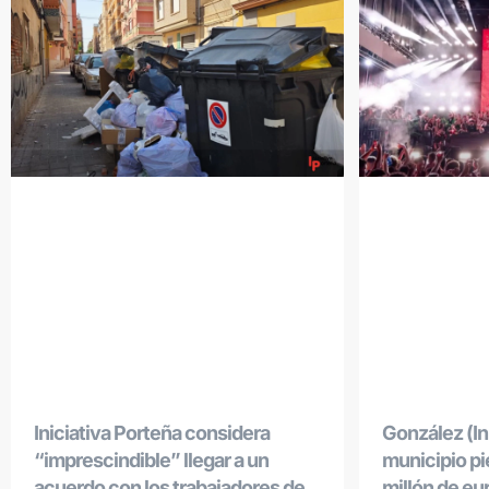
Iniciativa Porteña considera
González (Ini
“imprescindible” llegar a un
municipio p
acuerdo con los trabajadores de
millón de eu