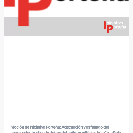
Moción de Iniciativa Porteña: Adecuación y asfaltado del
aparcamiento situado detrás del antiguo edificio de la Cruz Roja