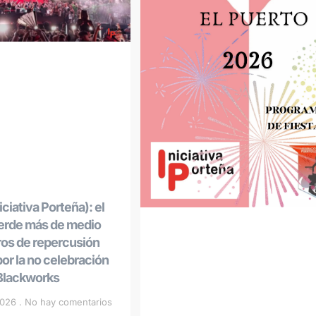
ciativa Porteña): el
ierde más de medio
ros de repercusión
r la no celebración
 Blackworks
 2026
No hay comentarios