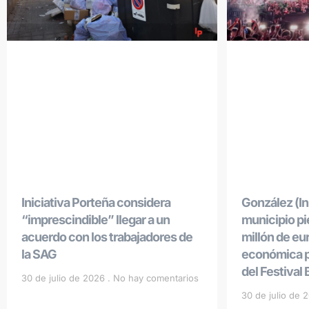
Iniciativa Porteña considera
González (Ini
“imprescindible” llegar a un
municipio p
acuerdo con los trabajadores de
millón de eu
la SAG
económica po
del Festival
30 de julio de 2026
No hay comentarios
30 de julio de