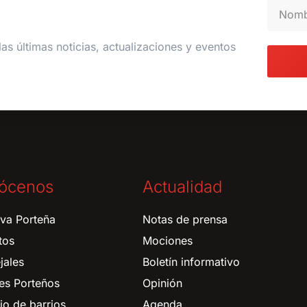
las últimas noticias, actualizaciones y eventos
ócenos
Actualidad
tiva Porteña
Notas de prensa
tos
Mociones
jales
Boletín informativo
es Porteños
Opinión
o de barrios
Agenda