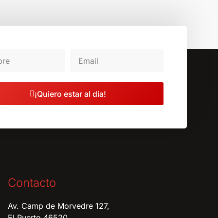
¡Quiero estar al día!
Contacto
Av. Camp de Morvedre 127,
El Puerto 46520