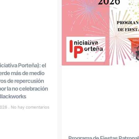
ciativa Porteña): el
ierde más de medio
ros de repercusión
r la no celebración
 Blackworks
 2026
No hay comentarios
Programa de Fiestas Patrona