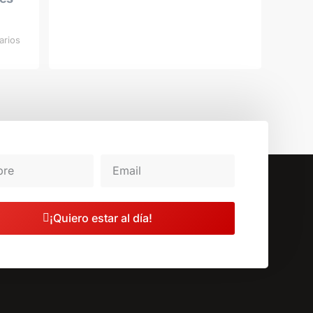
arios
¡Quiero estar al día!