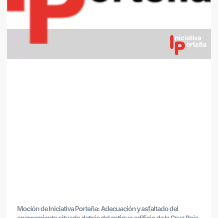
Moción de Iniciativa Porteña: Adecuación y asfaltado del
aparcamiento situado detrás del antiguo edificio de la Cruz Roja