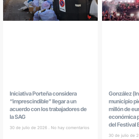
Iniciativa Porteña considera
González (Ini
“imprescindible” llegar a un
municipio p
acuerdo con los trabajadores de
millón de eu
la SAG
económica po
del Festival
30 de julio de 2026
No hay comentarios
30 de julio de