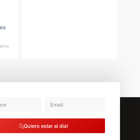
les
arios
¡Quiero estar al día!