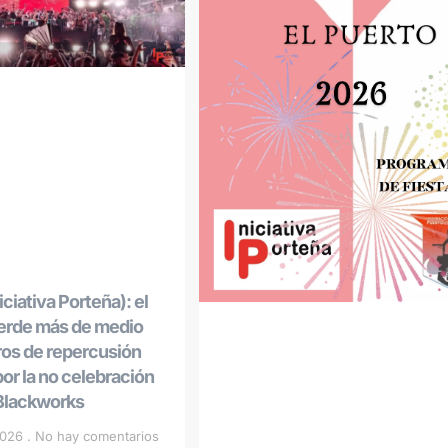
ciativa Porteña): el
ierde más de medio
ros de repercusión
r la no celebración
 Blackworks
 2026
No hay comentarios