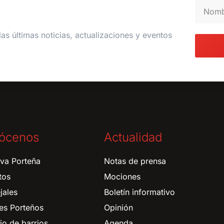
las últimas noticias, actualizaciones y eventos
ócenos
Actualidad
tiva Porteña
Notas de prensa
tos
Mociones
jales
Boletín informativo
es Porteños
Opinión
o de barrios
Agenda