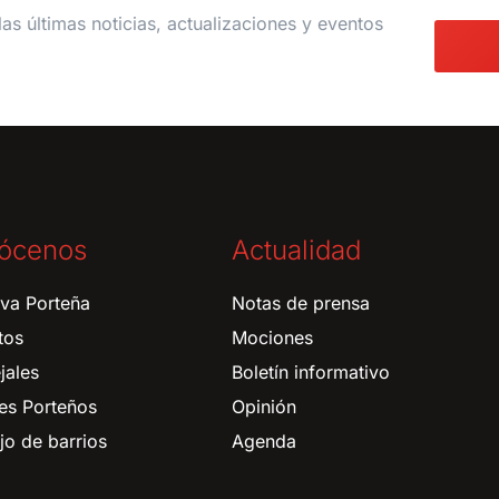
las últimas noticias, actualizaciones y eventos
ócenos
Actualidad
tiva Porteña
Notas de prensa
tos
Mociones
jales
Boletín informativo
es Porteños
Opinión
o de barrios
Agenda