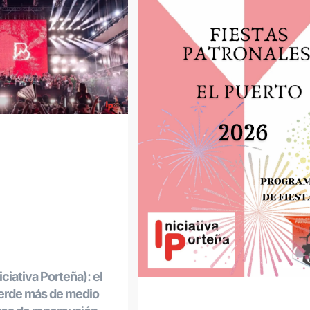
ciativa Porteña): el
ierde más de medio