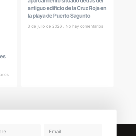
aparcamiento situado detrás del
antiguo edificio de la Cruz Roja en
la playa de Puerto Sagunto
3 de julio de 2026
No hay comentarios
les
arios