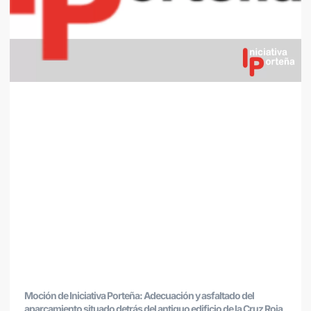
Moción de Iniciativa Porteña: Adecuación y asfaltado del
aparcamiento situado detrás del antiguo edificio de la Cruz Roja