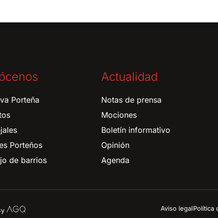
ócenos
Actualidad
tiva Porteña
Notas de prensa
tos
Mociones
jales
Boletín informativo
es Porteños
Opinión
o de barrios
Agenda
Aviso legal
Política
 By