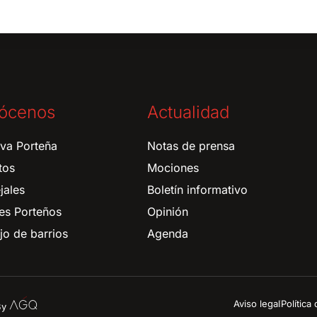
ócenos
Actualidad
tiva Porteña
Notas de prensa
tos
Mociones
jales
Boletín informativo
es Porteños
Opinión
o de barrios
Agenda
Aviso legal
Política
 By