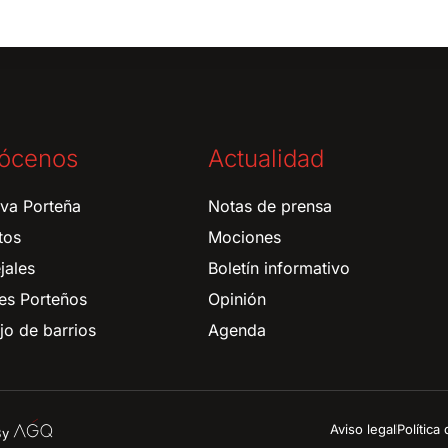
ócenos
Actualidad
tiva Porteña
Notas de prensa
tos
Mociones
jales
Boletín informativo
es Porteños
Opinión
o de barrios
Agenda
Aviso legal
Política
 By