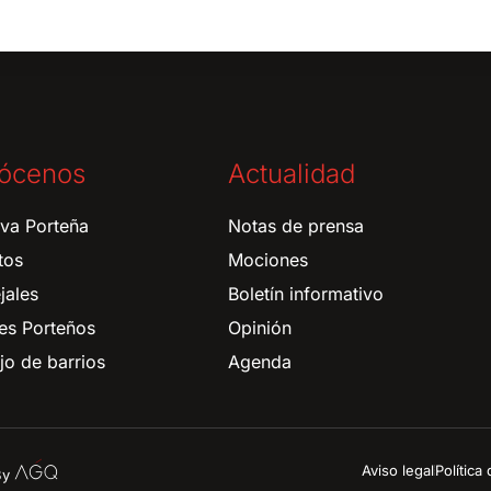
ócenos
Actualidad
tiva Porteña
Notas de prensa
tos
Mociones
jales
Boletín informativo
es Porteños
Opinión
o de barrios
Agenda
Aviso legal
Política
 By